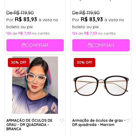
De
R$ 119,90
De
R$ 119,90
R$ 83,93
R$ 83,93
Por
à vista no
Por
à vista no
boleto ou pix
boleto ou pix
12x
de
R$ 7,93
no cartão
12x
de
R$ 7,93
no cartão
COMPRAR
COMPRAR
30% OFF
30% OFF
ARMAÇÃO DE ÓCULOS DE
Armação de óculos de grau -
GRAU - DR QUADRADA -
DR quadrada - Marrom
BRANCA