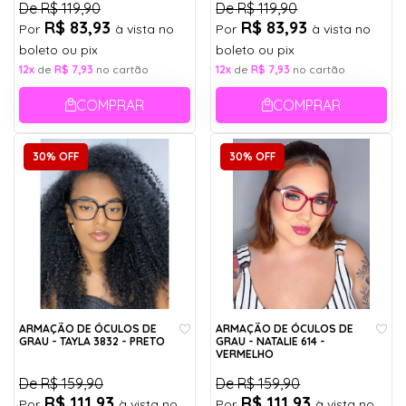
De
R$ 119,90
De
R$ 119,90
R$ 83,93
R$ 83,93
Por
à vista no
Por
à vista no
boleto ou pix
boleto ou pix
12x
de
R$ 7,93
no cartão
12x
de
R$ 7,93
no cartão
COMPRAR
COMPRAR
30% OFF
30% OFF
ARMAÇÃO DE ÓCULOS DE
ARMAÇÃO DE ÓCULOS DE
GRAU - TAYLA 3832 - PRETO
GRAU - NATALIE 614 -
VERMELHO
De
R$ 159,90
De
R$ 159,90
R$ 111,93
R$ 111,93
Por
à vista no
Por
à vista no