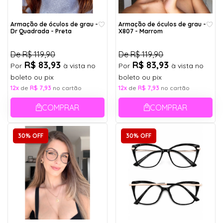
Armação de óculos de grau -
Armação de óculos de grau -
Dr Quadrada - Preta
X807 - Marrom
De
R$ 119,90
De
R$ 119,90
R$ 83,93
R$ 83,93
Por
à vista no
Por
à vista no
boleto ou pix
boleto ou pix
12x
de
R$ 7,93
no cartão
12x
de
R$ 7,93
no cartão
COMPRAR
COMPRAR
30% OFF
30% OFF