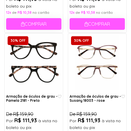
boleto ou pix
boleto ou pix
12x
de
R$ 10,58
no cartão
12x
de
R$ 10,58
no cartão
COMPRAR
COMPRAR
30% OFF
30% OFF
Armação de óculos de grau -
Armação de óculos de grau -
Pamela 2181 - Preto
Susany 18003 - rose
De
R$ 159,90
De
R$ 159,90
R$ 111,93
R$ 111,93
Por
à vista no
Por
à vista no
boleto ou pix
boleto ou pix