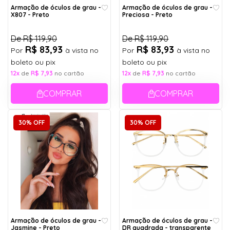
Armação de óculos de grau -
Armação de óculos de grau -
X807 - Preto
Preciosa - Preto
De
R$ 119,90
De
R$ 119,90
R$ 83,93
R$ 83,93
Por
à vista no
Por
à vista no
boleto ou pix
boleto ou pix
12x
de
R$ 7,93
no cartão
12x
de
R$ 7,93
no cartão
COMPRAR
COMPRAR
30% OFF
30% OFF
Armação de óculos de grau -
Armação de óculos de grau -
Jasmine - Preto
DR quadrada - transparente