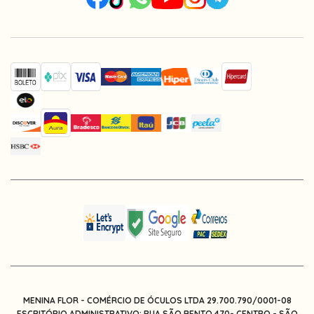
MENINA FLOR - COMÉRCIO DE ÓCULOS LTDA 29.700.790/0001-08
ESCRITÓRIO ADMINISTRATIVO: RUA SÃO BENTO 470- CENTRO - SÃO