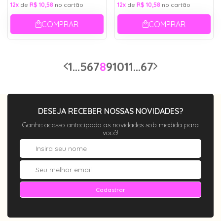
12x
de
R$ 10,58
no cartão
12x
de
R$ 10,58
no cartão
COMPRAR
COMPRAR
1
...
5
6
7
8
9
10
11
...
67
DESEJA RECEBER NOSSAS NOVIDADES?
Ganhe acesso antecipado as novidades sob medida para
você!
Cadastrar