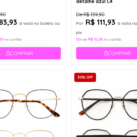
detalhe azul C4
,90
De
R$ 159,90
83,93
R$ 111,93
à vista no boleto ou
Por
à vista n
pix
93
no cartão
12x
de
R$ 10,58
no cartão
COMPRAR
COMPRAR
30% OFF