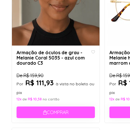
Armação de óculos de grau -
Armação 
Melanie Coral 5035 - azul com
Melanie 
dourado C3
marrom 
animal pr
De
R$ 159,90
De
R$ 159
R$ 111,93
R$ 
Por
à vista no boleto ou
Por
pix
pix
12x
de
R$ 10,58
no cartão
12x
de
R$ 10
COMPRAR