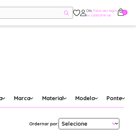
Olá,
Faça seu login
0
ou cadastre-se
a
Marca
Material
Modelo
Ponte
Ordernar por: