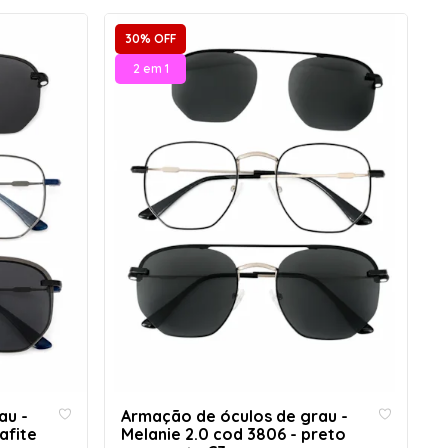
30% OFF
2 em 1
au -
Armação de óculos de grau -
afite
Melanie 2.0 cod 3806 - preto