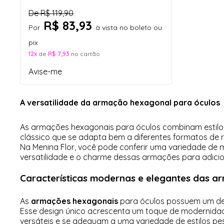
De
R$ 119,90
R$ 83,93
Por
à vista no boleto ou
pix
12x
de
R$ 7,93
no cartão
Avise-me
A versatilidade da armação hexagonal para óculos
As armações hexagonais para óculos combinam estilo e 
clássico que se adapta bem a diferentes formatos de
Na Menina Flor, você pode conferir uma variedade de 
versatilidade e o charme dessas armações para adicio
Características modernas e elegantes das 
As
armações hexagonais
para óculos possuem um des
Esse design único acrescenta um toque de modernidad
versáteis e se adequam a uma variedade de estilos pe