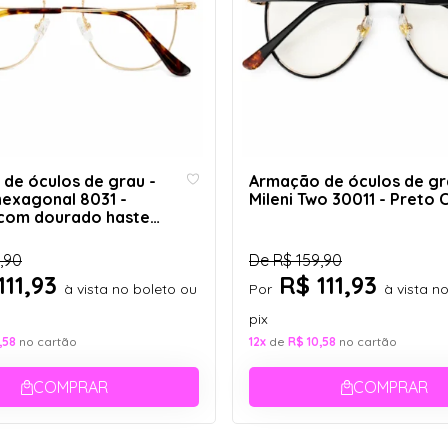
de óculos de grau -
Armação de óculos de gr
hexagonal 8031 -
Mileni Two 30011 - Preto C
com dourado haste
int C1
,90
De
R$ 159,90
111,93
R$ 111,93
à vista no boleto ou
Por
à vista n
pix
,58
no cartão
12x
de
R$ 10,58
no cartão
COMPRAR
COMPRAR