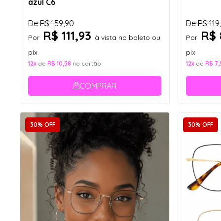
azul C6
De
R$ 159,90
De
R$ 119
R$ 111,93
R$ 
Por
à vista no boleto ou
Por
pix
pix
12x
de
R$ 10,58
no cartão
12x
de
R$ 7,
COMPRAR
30% OFF
30% OFF