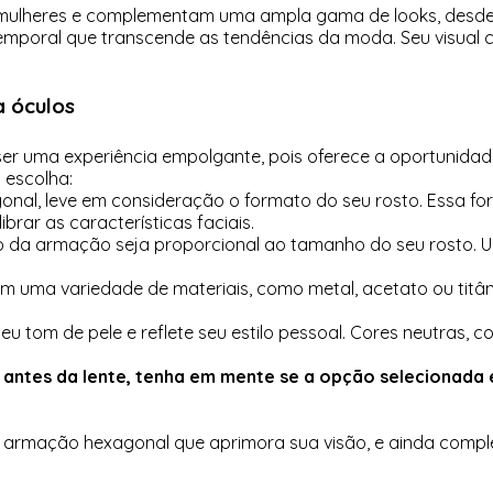
ulheres e complementam uma ampla gama de looks, desde o
poral que transcende as tendências da moda. Seu visual cl
 óculos
er uma experiência empolgante, pois oferece a oportunidad
 escolha:
al, leve em consideração o formato do seu rosto. Essa fo
rar as características faciais.
ho da armação seja proporcional ao tamanho do seu rosto
uma variedade de materiais, como metal, acetato ou titâni
 tom de pele e reflete seu estilo pessoal. Cores neutras, 
antes da lente, tenha em mente se a opção selecionada 
a armação hexagonal que aprimora sua visão, e ainda comple