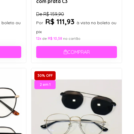
com prata C3
De
R$ 159,90
R$ 111,93
o boleto ou
Por
à vista no boleto ou
pix
12x
de
R$ 10,58
no cartão
COMPRAR
30% OFF
2 em 1