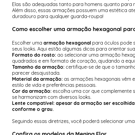
Elas são adequadas tanto para homens quanto para m
Além disso, essas armações possuem uma estética atem
duradouro para qualquer guarda-roupa!
Como escolher uma armação hexagonal para
Escolher uma
armação hexagonal
para óculos pode s
seus looks. Aqui estão algumas dicas para orientar sua
Formato do rosto:
ao selecionar uma armação hexagon
quadrados e em formato de coração, ajudando a equilib
Tamanho da armação:
certifique-se de que o taman
parecer desajustada.
Material da armação:
as armações hexagonais vêm em 
estilo de vida e preferências pessoais.
Cor da armação:
escolha uma cor que complemente seu
se harmonizam com diversos looks.
Lente compatível:
apesar da armação ser escolhida 
conforme o grau.
Seguindo essas diretrizes, você poderá selecionar um
Confira os modelos da Menina Flor