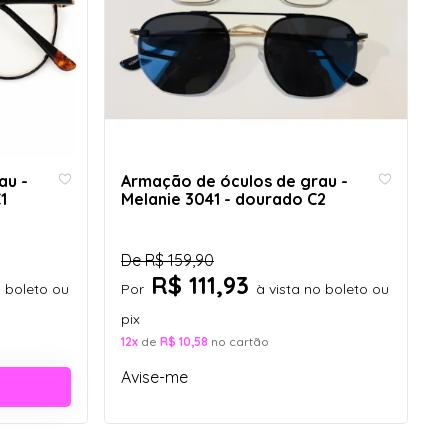
au -
Armação de óculos de grau -
1
Melanie 3041 - dourado C2
De
R$ 159,90
R$ 111,93
o boleto ou
Por
à vista no boleto ou
pix
12x
de
R$ 10,58
no cartão
Avise-me