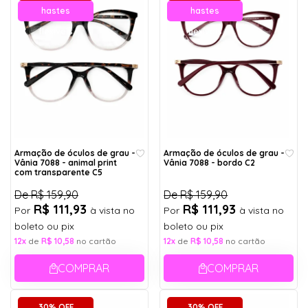
hastes
hastes
flexíveis
flexíveis
Armação de óculos de grau -
Armação de óculos de grau -
Vânia 7088 - animal print
Vânia 7088 - bordo C2
com transparente C5
De
R$ 159,90
De
R$ 159,90
R$ 111,93
R$ 111,93
Por
à vista no
Por
à vista no
boleto ou pix
boleto ou pix
12x
de
R$ 10,58
no cartão
12x
de
R$ 10,58
no cartão
COMPRAR
COMPRAR
30% OFF
30% OFF