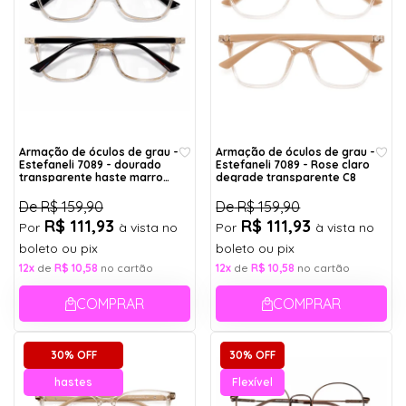
Armação de óculos de grau -
Armação de óculos de grau -
Estefaneli 7089 - dourado
Estefaneli 7089 - Rose claro
transparente haste marrom
degrade transparente C8
C6
De
R$ 159,90
De
R$ 159,90
R$ 111,93
R$ 111,93
Por
à vista no
Por
à vista no
boleto ou pix
boleto ou pix
12x
de
R$ 10,58
no cartão
12x
de
R$ 10,58
no cartão
COMPRAR
COMPRAR
30% OFF
30% OFF
hastes
Flexível