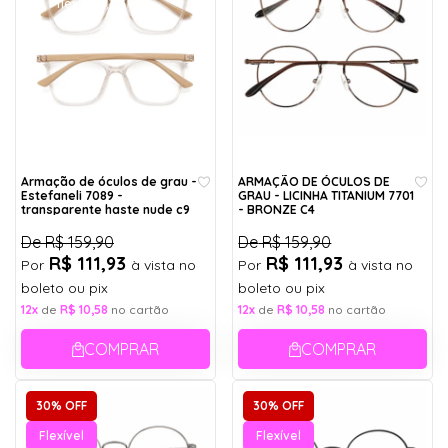
flexíveis
Armação de óculos de grau -
ARMAÇÃO DE ÓCULOS DE
Estefaneli 7089 -
GRAU - LICINHA TITANIUM 7701
transparente haste nude c9
- BRONZE C4
De
R$ 159,90
De
R$ 159,90
R$ 111,93
R$ 111,93
Por
à vista no
Por
à vista no
boleto ou pix
boleto ou pix
12x
de
R$ 10,58
no cartão
12x
de
R$ 10,58
no cartão
COMPRAR
COMPRAR
30% OFF
30% OFF
Flexível
Flexível