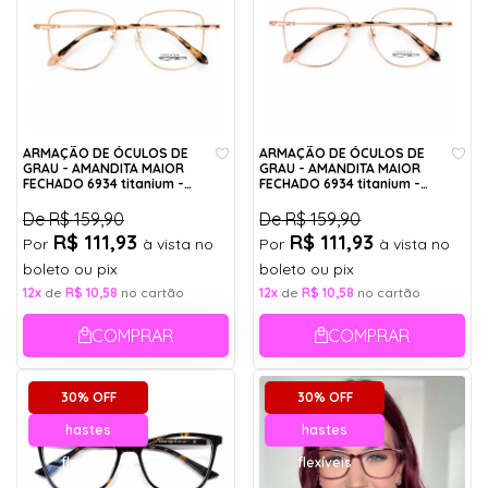
ARMAÇÃO DE ÓCULOS DE
ARMAÇÃO DE ÓCULOS DE
GRAU - AMANDITA MAIOR
GRAU - AMANDITA MAIOR
FECHADO 6934 titanium -
FECHADO 6934 titanium -
DOURADO C7
ROSE GOLD C6
De
R$ 159,90
De
R$ 159,90
R$ 111,93
R$ 111,93
Por
à vista no
Por
à vista no
boleto ou pix
boleto ou pix
12x
de
R$ 10,58
no cartão
12x
de
R$ 10,58
no cartão
COMPRAR
COMPRAR
30% OFF
30% OFF
hastes
hastes
flexíveis
flexíveis