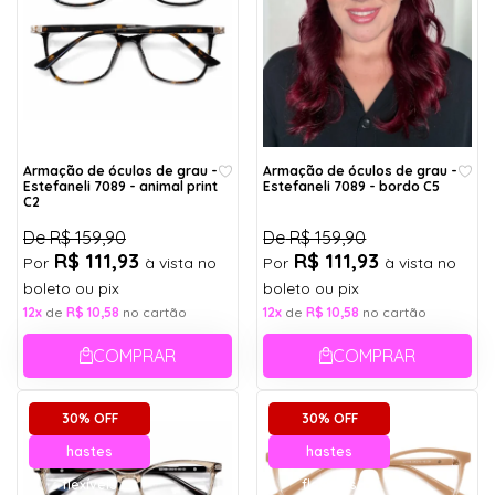
Armação de óculos de grau -
Armação de óculos de grau -
Estefaneli 7089 - animal print
Estefaneli 7089 - bordo C5
C2
De
R$ 159,90
De
R$ 159,90
R$ 111,93
R$ 111,93
Por
à vista no
Por
à vista no
boleto ou pix
boleto ou pix
12x
de
R$ 10,58
no cartão
12x
de
R$ 10,58
no cartão
COMPRAR
COMPRAR
30% OFF
30% OFF
hastes
hastes
flexíveis
flexíveis