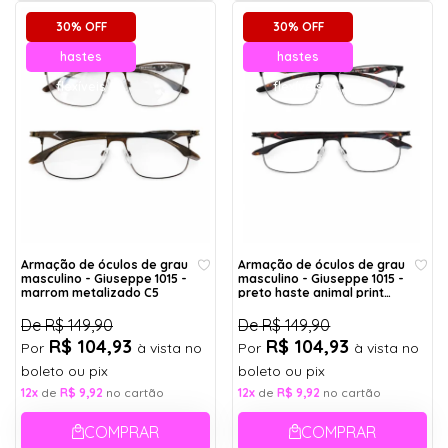
30% OFF
30% OFF
hastes
hastes
flexíveis
flexíveis
Armação de óculos de grau
Armação de óculos de grau
masculino - Giuseppe 1015 -
masculino - Giuseppe 1015 -
marrom metalizado C5
preto haste animal print
detalhe vermelho C1
De
R$ 149,90
De
R$ 149,90
R$ 104,93
R$ 104,93
Por
à vista no
Por
à vista no
boleto ou pix
boleto ou pix
12x
de
R$ 9,92
no cartão
12x
de
R$ 9,92
no cartão
COMPRAR
COMPRAR