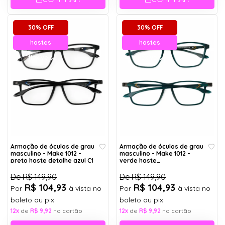
30% OFF
30% OFF
hastes
hastes
flexíveis
flexíveis
Armação de óculos de grau
Armação de óculos de grau
masculino - Make 1012 -
masculino - Make 1012 -
preto haste detalhe azul C1
verde haste
detalhe laranja C4
De
R$ 149,90
De
R$ 149,90
R$ 104,93
R$ 104,93
Por
à vista no
Por
à vista no
boleto ou pix
boleto ou pix
12x
de
R$ 9,92
no cartão
12x
de
R$ 9,92
no cartão