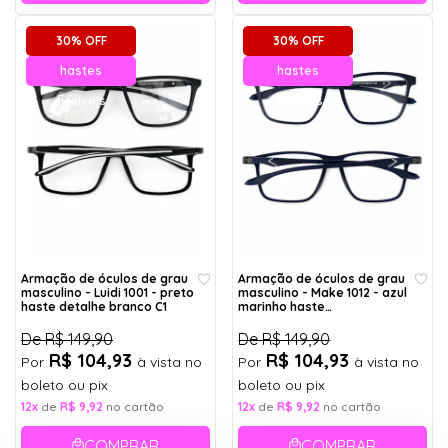
30% OFF
30% OFF
hastes
hastes
flexíveis
flexíveis
Armação de óculos de grau
Armação de óculos de grau
masculino - Luidi 1001 - preto
masculino - Make 1012 - azul
haste detalhe branco C1
marinho haste
detalhe cinza C3
De
R$ 149,90
De
R$ 149,90
R$ 104,93
R$ 104,93
Por
à vista no
Por
à vista no
boleto ou pix
boleto ou pix
12x
de
R$ 9,92
no cartão
12x
de
R$ 9,92
no cartão
COMPRAR
COMPRAR