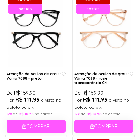
hastes
hastes
flexíveis
flexíveis
Armação de óculos de grau -
Armação de óculos de grau -
Vânia 7088 - preto
Vânia 7088 - rose
transparência C4
De
R$ 159,90
De
R$ 159,90
R$ 111,93
R$ 111,93
Por
à vista no
Por
à vista no
boleto ou pix
boleto ou pix
12x
de
R$ 10,58
no cartão
12x
de
R$ 10,58
no cartão
COMPRAR
COMPRAR