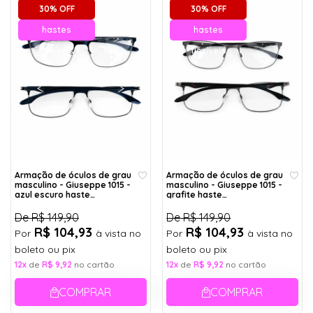
30% OFF
30% OFF
hastes
hastes
flexíveis
flexíveis
Armação de óculos de grau
Armação de óculos de grau
masculino - Giuseppe 1015 -
masculino - Giuseppe 1015 -
azul escuro haste
grafite haste
detalhe branco C2
detalhe vermelho C3
De
R$ 149,90
De
R$ 149,90
R$ 104,93
R$ 104,93
Por
à vista no
Por
à vista no
boleto ou pix
boleto ou pix
12x
de
R$ 9,92
no cartão
12x
de
R$ 9,92
no cartão
COMPRAR
COMPRAR