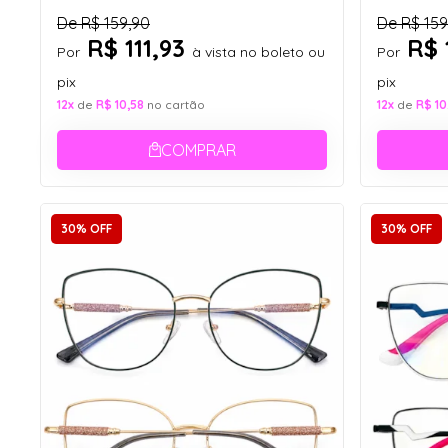
De
R$ 159,90
De
R$ 159
R$ 111,93
R$ 
Por
à vista no boleto ou
Por
pix
pix
12x
de
R$ 10,58
no cartão
12x
de
R$ 10
COMPRAR
30% OFF
30% OFF