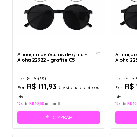
Armação de óculos de grau -
Armação 
Aloha 22322 - grafite C5
Aloha 22
De
R$ 159,90
De
R$ 159
R$ 111,93
R$ 
Por
à vista no boleto ou
Por
pix
pix
12x
de
R$ 10,58
no cartão
12x
de
R$ 10
COMPRAR