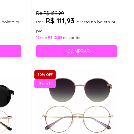
De
R$ 159,90
R$ 111,93
o boleto ou
Por
à vista no boleto ou
pix
12x
de
R$ 10,58
no cartão
COMPRAR
30% OFF
2 em 1