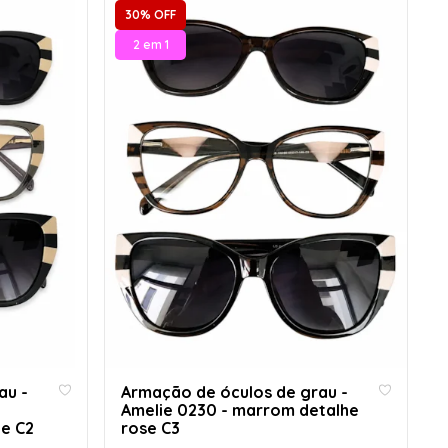
30% OFF
2 em 1
au -
Armação de óculos de grau -
Amelie 0230 - marrom detalhe
de C2
rose C3