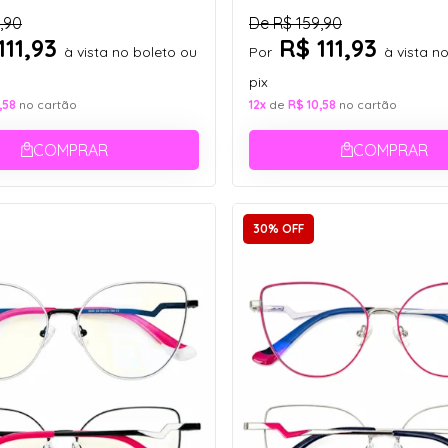
,90
De
R$ 159,90
111,93
R$ 111,93
à vista no boleto ou
Por
à vista n
pix
,58
no cartão
12x
de
R$ 10,58
no cartão
COMPRAR
COMPRAR
30% OFF