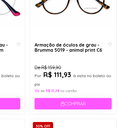
au -
Armação de óculos de grau -
om
Brumma 5019 - animal print C6
De
R$ 159,90
R$ 111,93
o boleto ou
Por
à vista no boleto ou
pix
12x
de
R$ 10,58
no cartão
COMPRAR
30% OFF