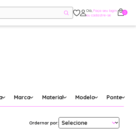
Olá,
Faça seu login
0
ou cadastre-se
a
Marca
Material
Modelo
Ponte
Ordernar por: