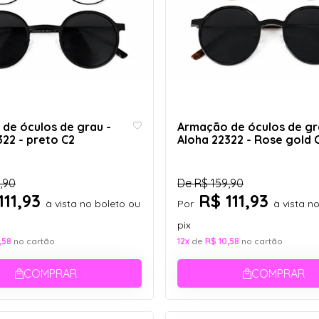
de óculos de grau -
Armação de óculos de gr
322 - preto C2
Aloha 22322 - Rose gold 
,90
De
R$ 159,90
111,93
R$ 111,93
à vista no boleto ou
Por
à vista n
pix
,58
no cartão
12x
de
R$ 10,58
no cartão
COMPRAR
COMPRAR