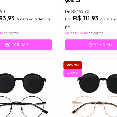
gold C2
,90
De
R$ 159,90
83,93
R$ 111,93
à vista no boleto ou
Por
à vista n
pix
93
no cartão
12x
de
R$ 10,58
no cartão
COMPRAR
COMPRAR
30% OFF
2 em 1