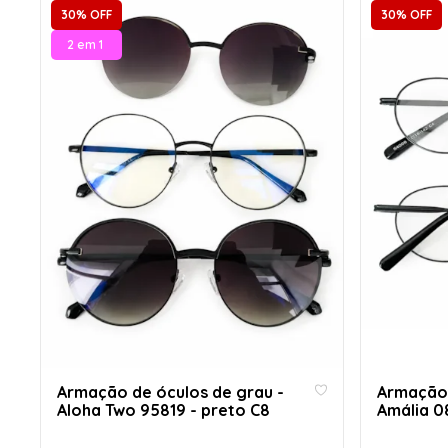
30% OFF
30% OFF
2 em 1
Armação de óculos de grau -
Armação 
Aloha Two 95819 - preto C8
Amália 0