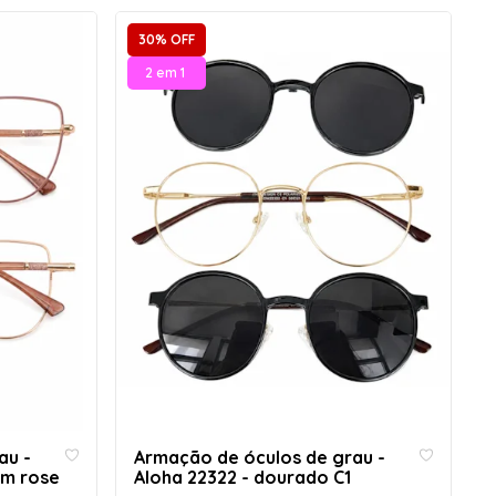
30% OFF
2 em 1
au -
Armação de óculos de grau -
om rose
Aloha 22322 - dourado C1