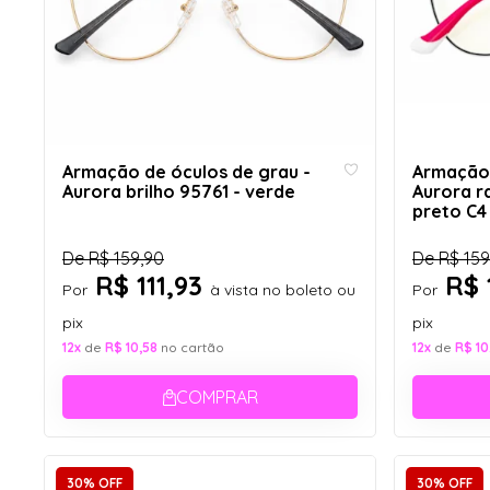
Armação de óculos de grau -
Armação 
Aurora brilho 95761 - verde
Aurora r
preto C4
De
R$ 159,90
De
R$ 159
R$ 111,93
R$ 
Por
à vista no boleto ou
Por
pix
pix
12x
de
R$ 10,58
no cartão
12x
de
R$ 10
COMPRAR
30% OFF
30% OFF