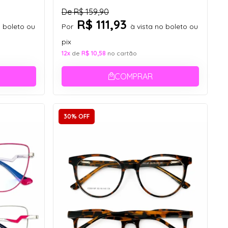
De
R$ 159,90
R$ 111,93
o boleto ou
Por
à vista no boleto ou
pix
12x
de
R$ 10,58
no cartão
COMPRAR
30% OFF