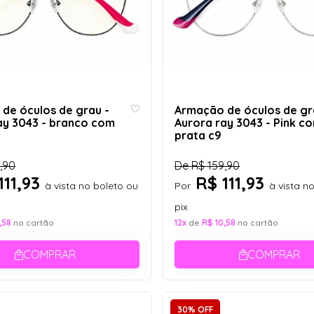
de óculos de grau -
Armação de óculos de gr
ay 3043 - branco com
Aurora ray 3043 - Pink c
prata c9
,90
De
R$ 159,90
111,93
R$ 111,93
à vista no boleto ou
Por
à vista n
pix
,58
no cartão
12x
de
R$ 10,58
no cartão
COMPRAR
COMPRAR
30% OFF