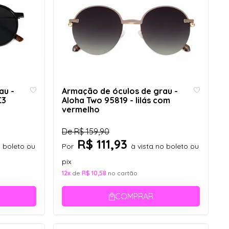
au -
Armação de óculos de grau -
C3
Aloha Two 95819 - lilás com
vermelho
De
R$ 159,90
R$ 111,93
o boleto ou
Por
à vista no boleto ou
pix
12x
de
R$ 10,58
no cartão
COMPRAR