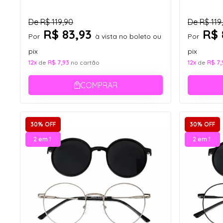
De
R$ 119,90
De
R$ 119
R$ 83,93
R$ 
Por
à vista no boleto ou
Por
pix
pix
12x
de
R$ 7,93
no cartão
12x
de
R$ 7,
COMPRAR
30% OFF
30% OFF
2 em 1
2 em 1