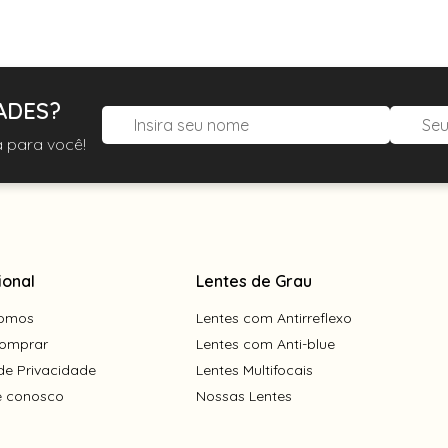
ADES?
 para você!
ional
Lentes de Grau
omos
Lentes com Antirreflexo
omprar
Lentes com Anti-blue
 de Privacidade
Lentes Multifocais
e conosco
Nossas Lentes