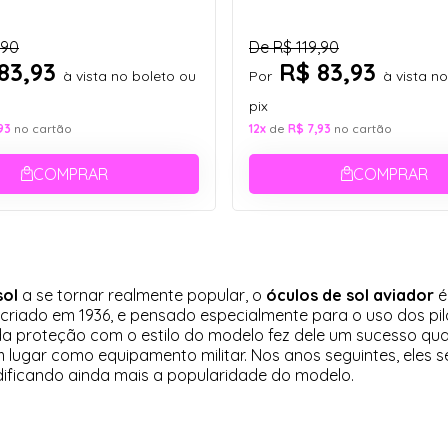
,90
De
R$ 119,90
83,93
R$ 83,93
à vista no boleto ou
Por
à vista n
pix
93
no cartão
12x
de
R$ 7,93
no cartão
COMPRAR
COMPRAR
sol
a se tornar realmente popular, o
óculos de sol aviador
é
 criado em 1936, e pensado especialmente para o uso dos p
 da proteção com o estilo do modelo fez dele um sucesso qu
 lugar como equipamento militar. Nos anos seguintes, eles s
dificando ainda mais a popularidade do modelo.