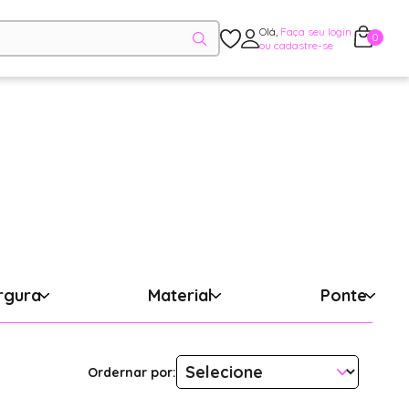
Olá,
Faça seu login
0
ou cadastre-se
rgura
Material
Ponte
Ordernar por: