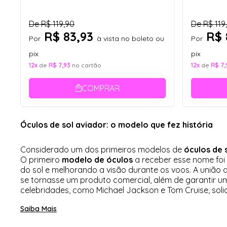
De
R$ 119,90
De
R$ 119
R$ 83,93
R$ 
Por
à vista no boleto ou
Por
pix
pix
12x
de
R$ 7,93
no cartão
12x
de
R$ 7,
COMPRAR
Óculos de sol aviador: o modelo que fez história
Considerado um dos primeiros modelos de
óculos de 
O primeiro
modelo de óculos
a receber esse nome foi
do sol e melhorando a visão durante os voos. A união
se tornasse um produto comercial, além de garantir um
celebridades, como Michael Jackson e Tom Cruise, soli
Saiba Mais