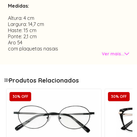
Medidas:
Altura: 4 cm
Largura: 14,7 cm
Haste: 15 cm
Ponte: 2,1 cm
Aro 54
com plaquetas nasais
Ver mais...
Material metal
Tamanho único
Altura:
Haste:
Produtos Relacionados
4 cm
15 cm
Largura:
Aro:
30% OFF
30% OFF
14,7 cm
54
Ponte:
2,1 cm
Largura da Armação
14,7 cm