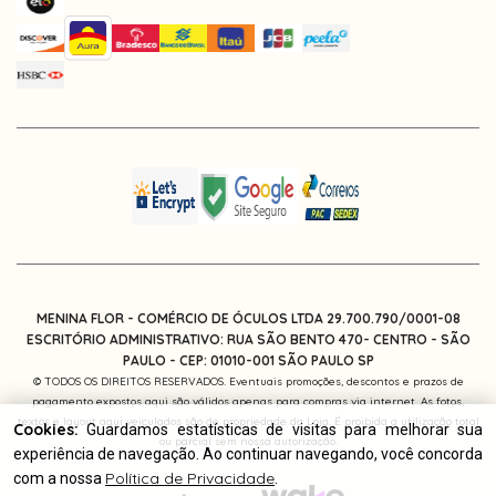
MENINA FLOR - COMÉRCIO DE ÓCULOS LTDA 29.700.790/0001-08
ESCRITÓRIO ADMINISTRATIVO: RUA SÃO BENTO 470- CENTRO - SÃO
PAULO -
CEP: 01010-001
SÃO PAULO SP
© TODOS OS DIREITOS RESERVADOS. Eventuais promoções, descontos e prazos de
pagamento expostos aqui são válidos apenas para compras via internet. As fotos,
textos e layout aqui veiculados são de propriedade da Loja. É proibida a utilização total
Cookies:
Guardamos estatísticas de visitas para melhorar sua
ou parcial sem nossa autorização.
experiência de navegação. Ao continuar navegando, você concorda
Política de Privacidade
com a nossa
.