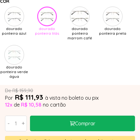
COR
dourado
dourado
dourado
dourado
ponteira azul
ponteira lilás
ponteira
ponteira preta
marrom café
dourado
ponteira verde
água
De R$ 159,90
R$ 111,93
Por
à vista no boleto ou pix
12x
de
R$ 10,58
no cartão
-
+
Comprar