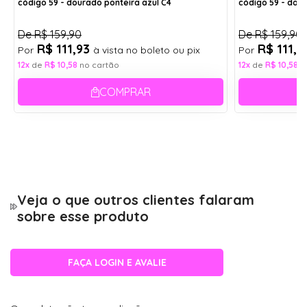
código 59 - dourado ponteira azul C4
código 59 - dou
Largura:
Aro:
13,5 cm
53
De
R$ 159,90
De
R$ 159,90
R$ 111,93
R$ 111,
Por
à vista no boleto ou pix
Por
Ponte:
12x
de
R$ 10,58
no cartão
12x
de
R$ 10,58
n
1,7 cm
Largura da Armação
COMPRAR
13,5 cm
Altura
4,2 cm
Ponte
1,7 cm
Veja o que outros clientes falaram
Haste
14 cm
sobre esse produto
Armações 3 pontos não têm aro e são fixadas
FAÇA LOGIN E AVALIE
por parafusos diretamente nas lentes. Aceitam
apenas lentes de policarbonato, pois precisam
ser perfuradas na montagem. Antes de