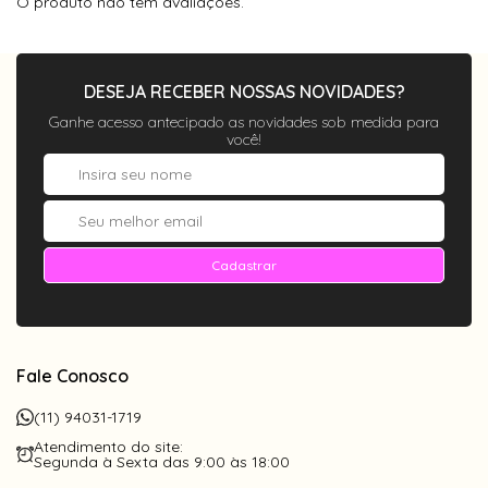
O produto não tem avaliações.
finalizar a compra, confira se escolheu o tipo
de lente correto.
DESEJA RECEBER NOSSAS NOVIDADES?
Itens inclusos:
Ganhe acesso antecipado as novidades sob medida para
1- Caixinha porta óculos acrílico com forro;
você!
1- Flanela de pano - limpa lentes;
* Cores dos itens aleatórias.
Cadastrar
Fale Conosco
(11) 94031-1719
Atendimento do site:
Segunda à Sexta das 9:00 às 18:00