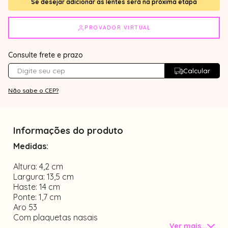
Se desejar adicionar as lentes será na próxima etapa
PROVADOR VIRTUAL
Consulte frete e prazo
Calcular
Não sabe o CEP?
Informações do produto
Medidas:
Altura: 4,2 cm
Largura: 13,5 cm
Haste: 14 cm
Ponte: 1,7 cm
Aro 53
Com plaquetas nasais
Ver mais...
Material 3 pontos com haste de metal