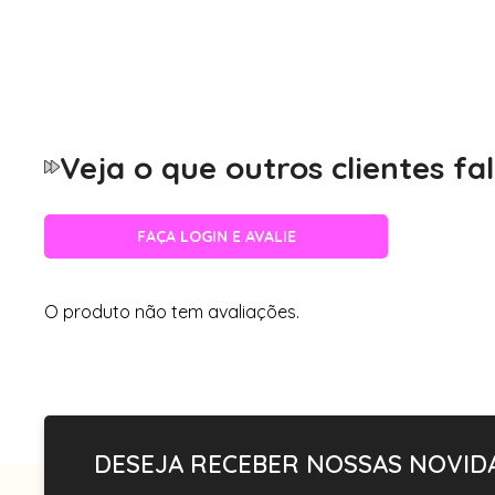
opção para o dia a dia.
Veja todas as nossas armações de
óculos ovais.
Veja o que outros clientes f
FAÇA LOGIN E AVALIE
O produto não tem avaliações.
DESEJA RECEBER NOSSAS NOVID