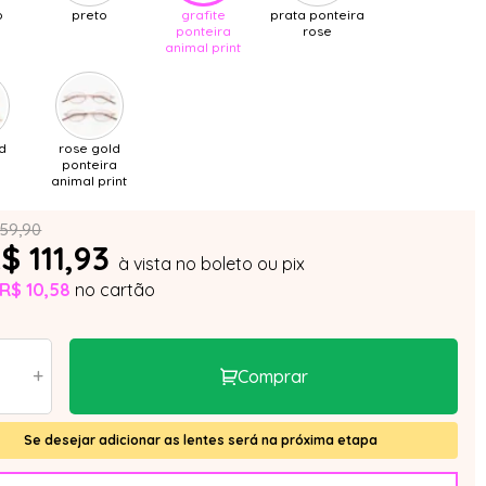
o
preto
grafite
prata ponteira
ponteira
rose
animal print
d
rose gold
ponteira
animal print
159,90
$ 111,93
à vista no boleto ou pix
R$ 10,58
no cartão
+
Comprar
Se desejar adicionar as lentes será na próxima etapa