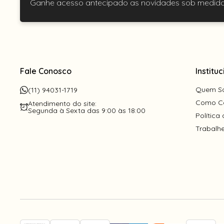
Ganhe acesso antecipado as novidades sob medida
Fale Conosco
Instituc
Quem S
(11) 94031-1719
Como C
Atendimento do site:
Segunda à Sexta das 9:00 às 18:00
Política
Trabalh