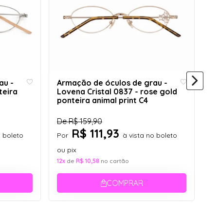
au -
Armação de óculos de grau -
teira
Lovena Cristal 0837 - rose gold
ponteira animal print C4
A
De
R$ 159,90
E
R$ 111,93
o boleto
Por
à vista no boleto
d
c
ou pix
D
12x
de
R$ 10,58
no cartão
P
COMPRAR
ou
12