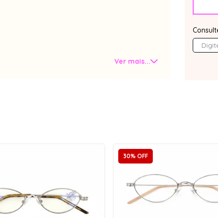
Consult
Ver mais...
Largura da Armação
14,8 cm
Altura
3,5 cm
Ponte
2,0 cm
30% OFF
Haste
14,7 cm