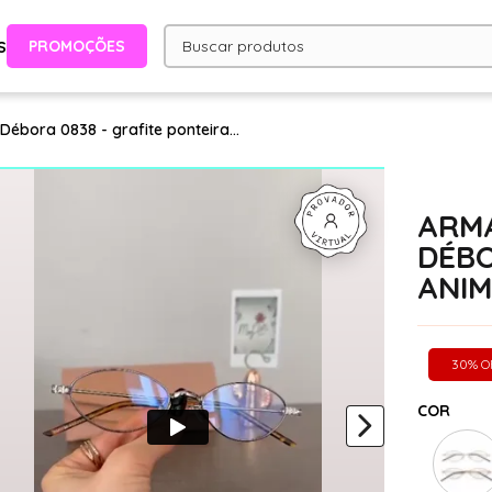
PROMOÇÕES
S
ébora 0838 - grafite ponteira...
ARMA
DÉBO
ANIM
30% O
COR