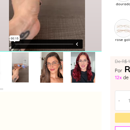
dourad
rose gol
De R$ 
R
Por
12x
de
-