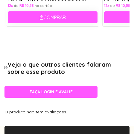
12x
de
R$ 10,58
no cartão
12x
de
R$ 10,58
n
Altura:
Haste:
4,8 cm
14,2 cm
COMPRAR
Largura:
Aro:
13,8 cm
54
Ponte:
1,8 cm
Largura da Armação
13,8 cm
Veja o que outros clientes falaram
sobre esse produto
Altura
4,8 cm
Ponte
1,8 cm
FAÇA LOGIN E AVALIE
Haste
14,2 cm
O produto não tem avaliações.
Delicada, moderna e extremamente funcional, essa
versão da Fabíola três pontos aposta em um visual