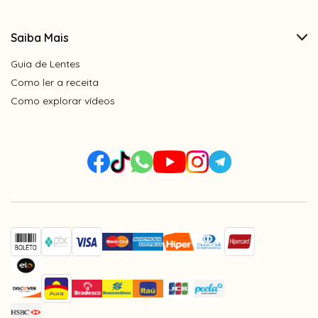
Armações 3 pontos não têm aro e são fixadas
por parafusos diretamente nas lentes. Aceitam
Saiba Mais
apenas lentes de policarbonato, pois precisam
ser perfuradas na montagem. Antes de
Guia de Lentes
finalizar a compra, confira se escolheu o tipo
Como ler a receita
de lente correto.
Como explorar vídeos
Itens inclusos:
1- Caixinha porta óculos acrílico com forro;
1- Flanela de pano - limpa lentes;
* Cores dos itens aleatórias.
2 em 1