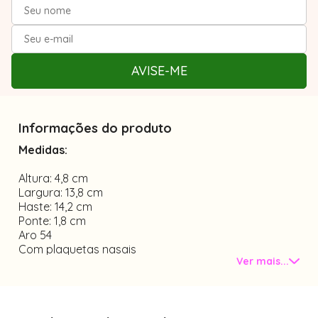
AVISE-ME
Informações do produto
Medidas:
Altura: 4,8 cm
Largura: 13,8 cm
Haste: 14,2 cm
Ponte: 1,8 cm
Aro 54
Com plaquetas nasais
Ver mais...
Material 3 pontos - haste de metal
Tamanho único
lentes do clip solar polarizada