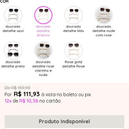
COR
dourado
dourado
dourado
dourado
detalhe azul
detalhe
detalhe lilás
detalhe nude
branco
com rose
dourado
dourado
Rose gold
detalhe preto
detalhe rose
detalhe Rose
clarinho e
nude
De R$ 159,90
R$ 111,93
Por
à vista no boleto ou pix
12x
de
R$ 10,58
no cartão
Produto Indisponível