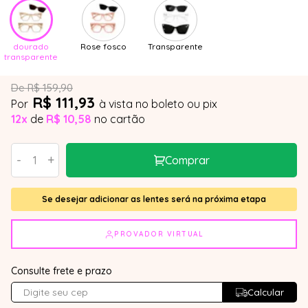
dourado
Rose fosco
Transparente
transparente
De R$ 159,90
R$ 111,93
Por
à vista no boleto ou pix
12x
de
R$ 10,58
no cartão
-
+
Comprar
Se desejar adicionar as lentes será na próxima etapa
PROVADOR VIRTUAL
Consulte frete e prazo
Calcular