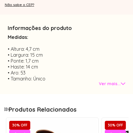
Não sabe o CEP?
Informações do produto
Medidas:
• Altura: 4,7 cm
• Largura: 15 cm
• Ponte: 1,7 cm
• Haste: 14 cm
• Aro: 53
• Tamanho: Único
Ver mais...
• Material: Acrílico
lentes do clip solar polarizada
Você está adquirindo uma armação DOIS EM UM:
Essa armação acompanha uma lente solar Clip-on
Produtos Relacionados
na cor marrom. A lente é fixada na armação por um
ímã e possui proteção UV400 contra os raios
30% OFF
30% OFF
solares.