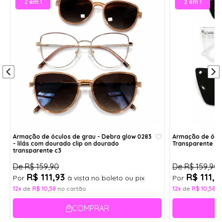
2 em 1
2 em 1
Altura:
Haste:
4,7 cm
14 cm
Largura:
Aro:
15 cm
53
Ponte:
1,7 cm
Largura da Armação
15 cm
Altura
4,7 cm
Ponte
1,7 cm
Armação de óculos de grau - Debra glow 0283
Armação de óculo
- lilás com dourado clip on dourado
Transparente le
transparente c3
De
R$ 159,90
De
R$ 159,90
Haste
14 cm
R$ 111,93
R$ 111,
Por
à vista no boleto ou pix
Por
12x
de
R$ 10,58
no cartão
12x
de
R$ 10,58
n
Itens inclusos:
COMPRAR
1- Caixinha porta óculos acrílico com forro;