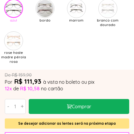
azul
bordo
marrom
branco com
dourado
rose haste
madre pérola
rosa
De R$ 159,90
R$ 111,93
Por
à vista no boleto ou pix
12x
de
R$ 10,58
no cartão
-
+
Comprar
Se desejar adicionar as lentes será na próxima etapa