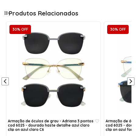
óculos de grau
Produtos Relacionados
Altura:
Haste:
30% OFF
30% OFF
4,5 cm
14 cm
Largura:
Aro:
13,3 cm
54
Ponte:
1,5 cm
Largura da Armação
13,3 cm
Altura
4,5 cm
Ponte
1,5 cm
Armação de óculos de grau - Adriana 3 pontos
Armação de ócul
cod 6025 - dourado haste detalhe azul claro
cod 6025 - dour
Haste
14 cm
clip on azul claro C6
clip on azul fort