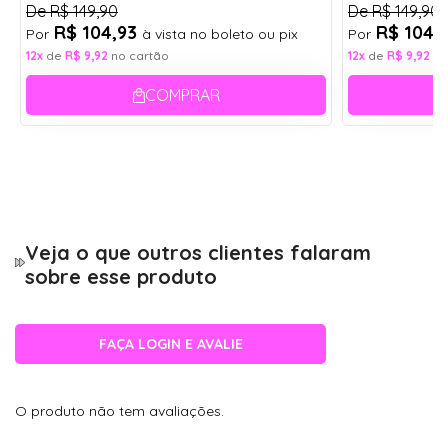
De
R$ 149,90
De
R$ 149,90
1- Caixinha porta óculos acrílico com forro;
R$ 104,93
R$ 104,
Por
à vista no boleto ou pix
Por
1- Flanela de pano - limpa lentes;
12x
de
R$ 9,92
no cartão
12x
de
R$ 9,92
no
* Cores dos itens aleatórias.
COMPRAR
Veja o que outros clientes falaram
sobre esse produto
FAÇA LOGIN E AVALIE
O produto não tem avaliações.