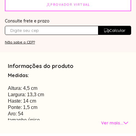
PROVADOR VIRTUAL
Consulte frete e prazo
Calcular
Não sabe o CEP?
Informações do produto
Medidas:
Altura: 4,5 cm
Largura: 13,3 cm
Haste: 14 cm
Ponte: 1,5 cm
Aro: 54
tamanho único
Ver mais...
material: metal
com plaquetas nasais