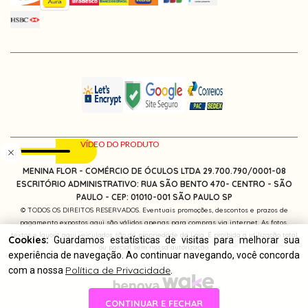
MENINA FLOR - COMÉRCIO DE ÓCULOS LTDA 29.700.790/0001-08
ESCRITÓRIO ADMINISTRATIVO: RUA SÃO BENTO 470- CENTRO - SÃO
PAULO -
CEP: 01010-001
SÃO PAULO SP
© TODOS OS DIREITOS RESERVADOS. Eventuais promoções, descontos e prazos de
pagamento expostos aqui são válidos apenas para compras via internet. As fotos,
textos e layout aqui veiculados são de propriedade da Loja. É proibida a utilização total
Cookies:
Guardamos estatísticas de visitas para melhorar sua
ou parcial sem nossa autorização.
experiência de navegação. Ao continuar navegando, você concorda
Política de Privacidade
com a nossa
.
CONTINUAR E FECHAR