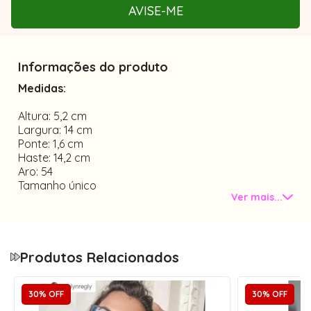
AVISE-ME
Informações do produto
Medidas:
Altura: 5,2 cm
Largura: 14 cm
Ponte: 1,6 cm
Haste: 14,2 cm
Aro: 54
Tamanho único
Ver mais...
Informações:
Material TR90
Sem plaquetas nasais
Produtos Relacionados
Itens inclusos:
30% OFF
30% OFF
1 Caixinha porta óculos acrílico com forro