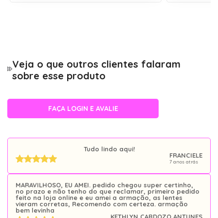
Haste
14,2 cm
Armação de óculos de Grau Feminina Jasmine
marrom fosco Menina Flor
Veja o que outros clientes falaram
Se você busca um modelo de óculos resistente e
sobre esse produto
bem levinho o modelo Jasmine é o mais indicado.
Produzido em material TR90 a armação indicada
para óculos de grau é durável e resistente além de
ser linda e super estilosa.
FAÇA LOGIN E AVALIE
Aproveite também para conferir os nossos
lançamentos de óculos de sol é só
clicar aqui
Tudo lindo aqui!
FRANCIELE
7 anos atrás
MARAVILHOSO, EU AMEI. pedido chegou super certinho,
no prazo e não tenho do que reclamar, primeiro pedido
feito na loja online e eu amei a armação, as lentes
vieram corretas, Recomendo com certeza. armação
bem levinha
KETHLYN CARDOZO ANTUNES