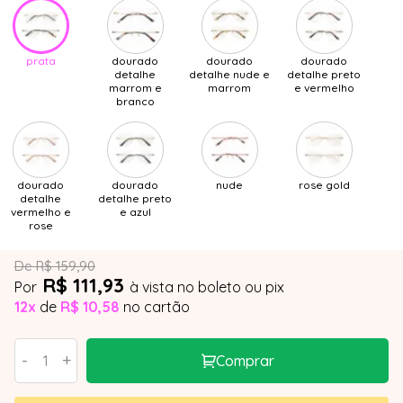
prata
dourado
dourado
dourado
detalhe
detalhe nude e
detalhe preto
marrom e
marrom
e vermelho
branco
dourado
dourado
nude
rose gold
detalhe
detalhe preto
vermelho e
e azul
rose
De R$ 159,90
R$ 111,93
Por
à vista no boleto ou pix
12x
de
R$ 10,58
no cartão
-
+
Comprar