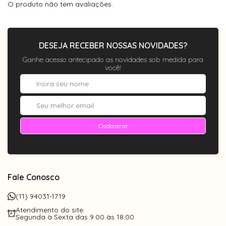
ser perfuradas na montagem. Antes de
O produto não tem avaliações.
finalizar a compra, confira se escolheu o tipo
de lente correto.
DESEJA RECEBER NOSSAS NOVIDADES?
Itens inclusos:
Ganhe acesso antecipado as novidades sob medida para
1- Caixinha porta óculos acrílico com forro;
você!
1- Flanela de pano - limpa lentes;
* Cores dos itens aleatórias.
Cadastrar
Fale Conosco
(11) 94031-1719
Atendimento do site:
Segunda à Sexta das 9:00 às 18:00