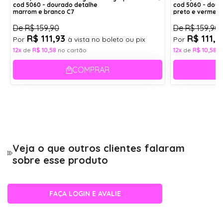
cod 5060 - dourado detalhe
cod 5060 - dour
marrom e branco C7
preto e vermelh
Largura:
Aro:
14,3 cm
55
De
R$ 159,90
De
R$ 159,90
R$ 111,93
R$ 111,
Por
à vista no boleto ou pix
Por
Ponte:
12x
de
R$ 10,58
no cartão
12x
de
R$ 10,58
n
1,6 cm
Largura da Armação
COMPRAR
14,3 cm
Altura
4,4 cm
Ponte
1,6 cm
Veja o que outros clientes falaram
Haste
13,8 cm
sobre esse produto
Armações 3 pontos não têm aro e são fixadas
FAÇA LOGIN E AVALIE
por parafusos diretamente nas lentes. Aceitam
apenas lentes de policarbonato, pois precisam