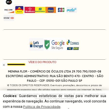
MENINA FLOR - COMÉRCIO DE ÓCULOS LTDA 29.700.790/0001-08
ESCRITÓRIO ADMINISTRATIVO: RUA SÃO BENTO 470- CENTRO - SÃO
PAULO -
CEP: 01010-001
SÃO PAULO SP
© TODOS OS DIREITOS RESERVADOS. Eventuais promoções, descontos e prazos de
pagamento expostos aqui são válidos apenas para compras via internet. As fotos,
textos e layout aqui veiculados são de propriedade da Loja. É proibida a utilização total
Cookies:
Guardamos estatísticas de visitas para melhorar sua
ou parcial sem nossa autorização.
experiência de navegação. Ao continuar navegando, você concorda
Política de Privacidade
com a nossa
.