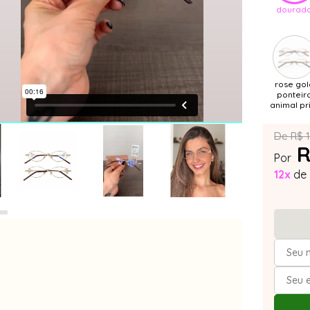
dourad
rose gol
ponteir
animal pr
De R$ 
R
Por
12x
de