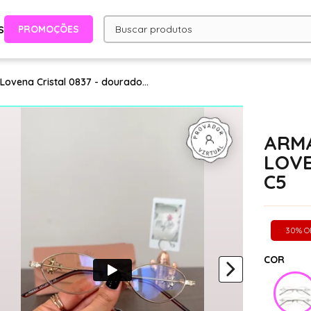
PROMOÇÕES
S
ovena Cristal 0837 - dourado...
ARMA
LOVE
C5
30% O
COR