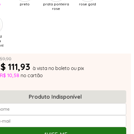
o
preto
prata ponteira
rose gold
rose
d
a
int
159,90
$ 111,93
à vista no boleto ou pix
R$ 10,58
no cartão
Produto Indisponível