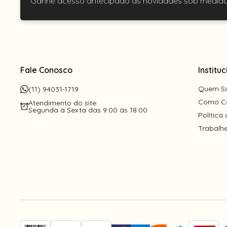
Ganhe acesso antecipado as novidades sob medida
Fale Conosco
Instituc
Quem S
(11) 94031-1719
Como C
Atendimento do site:
Segunda à Sexta das 9:00 às 18:00
Política
Trabalh