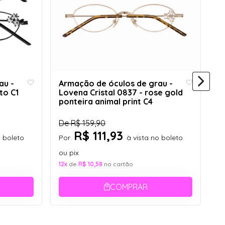
au -
Armação de óculos de grau -
to C1
Lovena Cristal 0837 - rose gold
ponteira animal print C4
A
De
R$ 159,90
D
R$ 111,93
o boleto
Por
à vista no boleto
d
t
ou pix
D
12x
de
R$ 10,58
no cartão
P
COMPRAR
ou
12