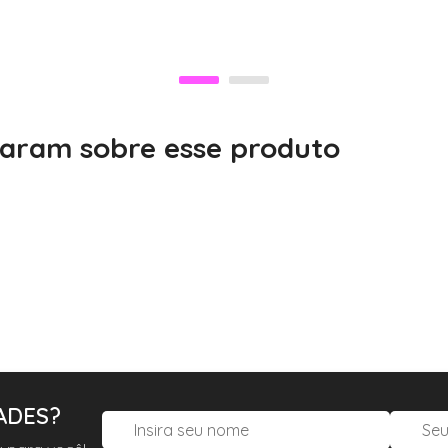
me a necessidade visual.
alaram sobre esse produto
or
e encontre o modelo ideal para seu estilo.
ADES?