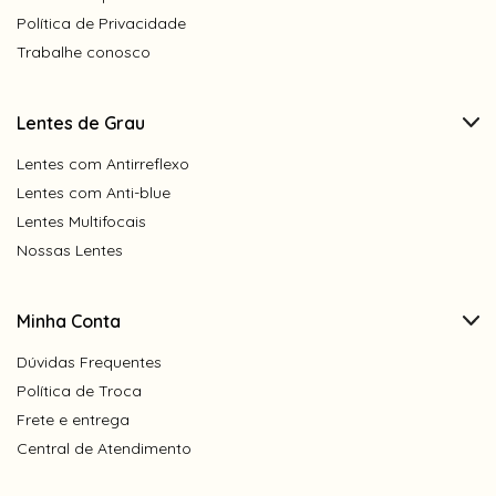
ser perfuradas na montagem. Antes de
Política de Privacidade
finalizar a compra, confira se escolheu o tipo
Trabalhe conosco
de lente correto.
Itens inclusos:
Lentes de Grau
Lentes com Antirreflexo
1- Caixinha porta óculos acrílico com forro;
1- Flanela de pano - limpa lentes;
Lentes com Anti-blue
* Cores dos itens aleatórias.
Lentes Multifocais
Nossas Lentes
Aproveite também para conferir os nossos
lançamentos de nossos óculos solares
clique aqui
Minha Conta
Dúvidas Frequentes
Política de Troca
Frete e entrega
Central de Atendimento