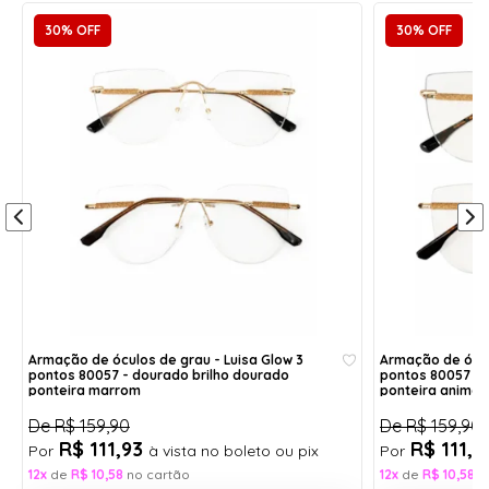
ATENÇÃO:
essa armação só comporta lentes de
30% OFF
30% OFF
policarbonato
, devido à necessidade de fazer furos
nas lentes.
As lentes moldes que acompanham o óculos
possuem trincados pois não se tratam de lentes de
policarbonato, são apenas moldes para utilização
na fabricação das lentes, portanto os trincados não
se tratam de defeitos.
Não indicamos a compra dessa armação para
utilização por estilo, a compra é indicada somente
para quem deseja trocar por lentes de grau.
Itens inclusos:
1- Caixinha porta óculos acrílico com forro;
Armação de óculos de grau - Luisa Glow 3
Armação de ócul
pontos 80057 - dourado brilho dourado
pontos 80057 - 
1- Flanela de pano - limpa lentes;
ponteira marrom
ponteira animal 
* Cores dos itens aleatórias.
De
R$ 159,90
De
R$ 159,90
R$ 111,93
R$ 111,
Por
à vista no boleto ou pix
Por
Aproveite também para conferir os nossos
12x
de
R$ 10,58
no cartão
12x
de
R$ 10,58
n