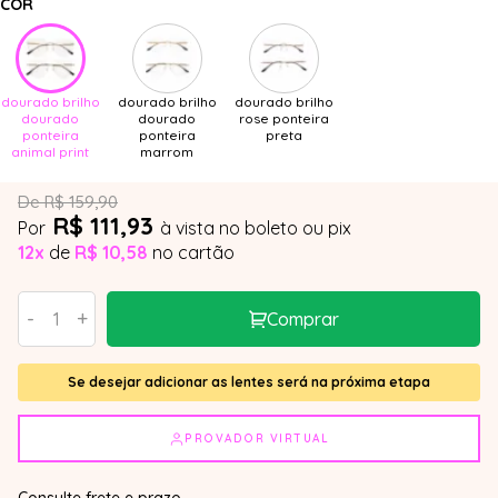
COR
dourado brilho
dourado brilho
dourado brilho
dourado
dourado
rose ponteira
ponteira
ponteira
preta
animal print
marrom
De R$ 159,90
R$ 111,93
Por
à vista no boleto ou pix
12x
de
R$ 10,58
no cartão
-
+
Comprar
Se desejar adicionar as lentes será na próxima etapa
PROVADOR VIRTUAL