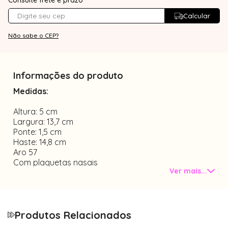
Consulte frete e prazo
Calcular
Não sabe o CEP?
Informações do produto
Medidas:
Altura: 5 cm
Largura: 13,7 cm
Ponte: 1,5 cm
Haste: 14,8 cm
Aro 57
Com plaquetas nasais
Ver mais...
Material 3 pontos haste de metal
Tamanho único
OBS:
essa armação é chamada de 3 pontos ou 3
peças pelas hastes e região de ponte serem presas
Produtos Relacionados
por parafusos nas lentes.