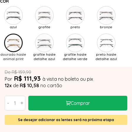
COR
azul
grafite
preto
bronze
dourado haste
grafite haste
grafite haste
preto haste
animal print
detalhe azul
detalhe verde
detalhe azul
De R$ 159,90
R$ 111,93
Por
à vista no boleto ou pix
12x
de
R$ 10,58
no cartão
-
+
Comprar
Se desejar adicionar as lentes será na próxima etapa