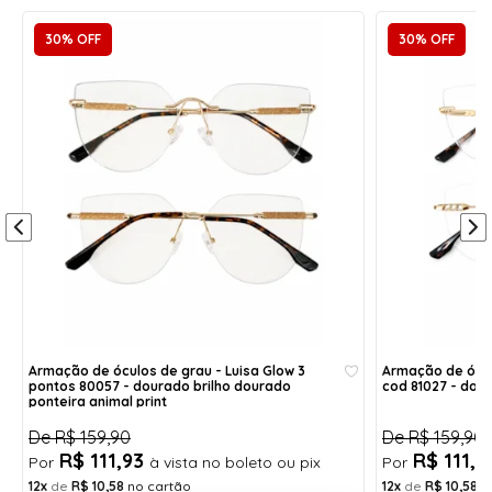
peças pelas hastes e região de ponte serem
30% OFF
30% OFF
presas por parafusos nas lentes. ATENÇÃO: essa
armação só comporta lentes de POLICARBONATO,
devido a necessidade de fazer furos nas lentes.
Não indicamos a compra dessa armação para
utilização por estilo, a compra é indicada
somente para quem deseja trocar por lentes de
grau
Itens inclusos:
1 caixinha porta óculos acrílica com forro
1 flanela de pano limpa lentes
*Cores dos itens enviadas de forma aleatória
Altura:
Haste:
3,9 cm
14,5 cm
Armação de óculos de grau - Luisa Glow 3
Armação de ócul
pontos 80057 - dourado brilho dourado
Largura:
Aro:
cod 81027 - dour
ponteira animal print
14 cm
56
De
R$ 159,90
De
R$ 159,90
Ponte:
R$ 111,93
R$ 111,
Por
à vista no boleto ou pix
Por
1,8 cm
12x
de
R$ 10,58
no cartão
12x
de
R$ 10,58
n