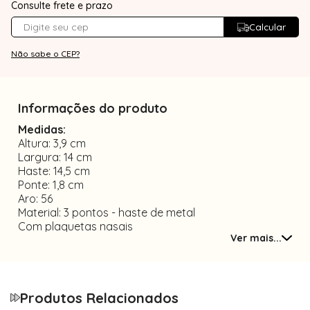
Consulte frete e prazo
Calcular
Não sabe o CEP?
Informações do produto
Medidas:
Altura: 3,9 cm
Largura: 14 cm
Haste: 14,5 cm
Ponte: 1,8 cm
Aro: 56
Material: 3 pontos - haste de metal
Com plaquetas nasais
Ver mais...
Tamanho único
O MODELO HARRISON É CONSIDERADO UNISSEX,
por ser uma armação 3 pontos sem detalhes e
formato retangular.
Produtos Relacionados
OBS:essa armação é chamada de 3 pontos ou 3