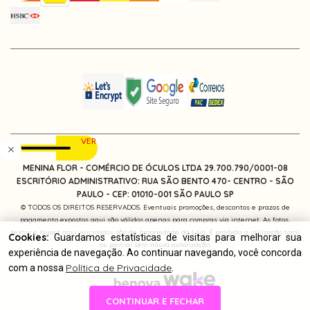
MENINA FLOR - COMÉRCIO DE ÓCULOS LTDA 29.700.790/0001-08
ESCRITÓRIO ADMINISTRATIVO: RUA SÃO BENTO 470- CENTRO - SÃO
PAULO -
CEP: 01010-001
SÃO PAULO SP
© TODOS OS DIREITOS RESERVADOS. Eventuais promoções, descontos e prazos de
pagamento expostos aqui são válidos apenas para compras via internet. As fotos,
textos e layout aqui veiculados são de propriedade da Loja. É proibida a utilização total
Cookies:
Guardamos estatísticas de visitas para melhorar sua
ou parcial sem nossa autorização.
experiência de navegação. Ao continuar navegando, você concorda
Política de Privacidade
com a nossa
.
CONTINUAR E FECHAR