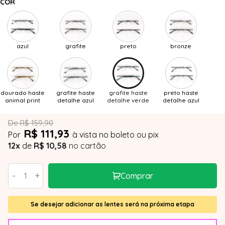
COR
azul
grafite
preto
bronze
dourado haste
grafite haste
grafite haste
preto haste
animal print
detalhe azul
detalhe verde
detalhe azul
De R$ 159,90
R$ 111,93
Por
à vista no boleto ou pix
12x
de
R$ 10,58
no cartão
-
+
Comprar
Se desejar adicionar as lentes será na próxima etapa