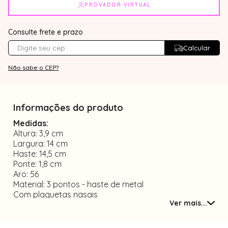
PROVADOR VIRTUAL
Consulte frete e prazo
Calcular
Não sabe o CEP?
Informações do produto
Medidas:
Altura: 3,9 cm
Largura: 14 cm
Haste: 14,5 cm
Ponte: 1,8 cm
Aro: 56
Material: 3 pontos - haste de metal
Com plaquetas nasais
Ver mais...
Tamanho único
O MODELO HARRISON É CONSIDERADO UNISSEX,
por ser uma armação 3 pontos sem detalhes e