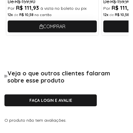
De
R$ 159,90
De
R$ 159,90
Ponte:
R$ 111,93
R$ 111,
Por
à vista no boleto ou pix
Por
1,8 cm
12x
de
R$ 10,58
no cartão
12x
de
R$ 10,58
n
Largura da Armação
14 cm
COMPRAR
Altura
3,9 cm
Ponte
1,8 cm
Haste
14,5 cm
Veja o que outros clientes falaram
sobre esse produto
Armações 3 pontos não têm aro e são fixadas
por parafusos diretamente nas lentes. Aceitam
FAÇA LOGIN E AVALIE
apenas lentes de policarbonato, pois precisam
ser perfuradas na montagem. Antes de
finalizar a compra, confira se escolheu o tipo
O produto não tem avaliações.
de lente correto.