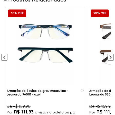
Altura:
Haste:
3,7 cm
14 cm
30% OFF
30% OFF
Largura:
Aro:
14 cm
53
Ponte:
1,6 cm
Largura da Armação
14 cm
Altura
3,7 cm
Ponte
1,6 cm
Haste
Armação de óculos de grau masculino -
Armação de ócul
14 cm
Leonardo 96001 - azul
Leonardo 96001 
Acompanha:
De
R$ 159,90
De
R$ 159,90
1- Caixinha porta óculos de acrílico com forro;
R$ 111,93
R$ 111,
Por
à vista no boleto ou pix
Por