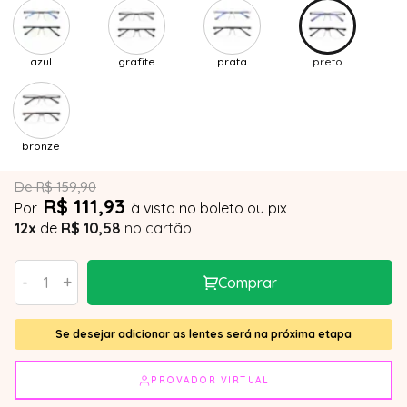
azul
grafite
prata
preto
bronze
De R$ 159,90
R$ 111,93
Por
à vista no boleto ou pix
12x
de
R$ 10,58
no cartão
-
+
Comprar
Se desejar adicionar as lentes será na próxima etapa
PROVADOR VIRTUAL