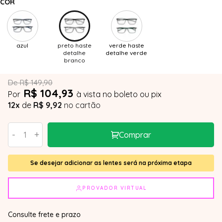
COR
azul
preto haste
verde haste
detalhe
detalhe verde
branco
De R$ 149,90
R$ 104,93
Por
à vista no boleto ou pix
12x
de
R$ 9,92
no cartão
-
+
Comprar
Se desejar adicionar as lentes será na próxima etapa
PROVADOR VIRTUAL
Consulte frete e prazo