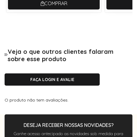
COMPRAR
Haste
14,2 cm
Itens inclusos:
1- Caixinha porta óculos acrílico com forro;
Veja o que outros clientes falaram
1- Flanela de pano - limpa lentes;
sobre esse produto
* Cores dos itens aleatórias.
hastes flexíveis
FAÇA LOGIN E AVALIE
O produto não tem avaliações.
DESEJA RECEBER NOSSAS NOVIDADES?
Ganhe acesso antecipado as novidades sob medida para