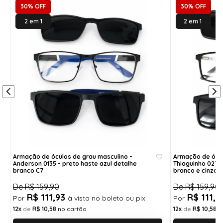
30% OFF
30% OFF
rosto.
Além disso, as hastes também oferecem
2 em 1
2 em 1
flexibilidade para cima, proporcionando maior
liberdade de movimento, ideal para quem busca
conforto no uso diário sem abrir mão
da durabilidade.
Altura:
Haste:
4,4 cm
14,2 cm
Largura:
Aro:
14,8 cm
57
Ponte:
1,6 cm
Armação de óculos de grau masculino -
Armação de ócul
Anderson 0135 - preto haste azul detalhe
Thiaguinho 0270
Largura da Armação
14,8 cm
branco C7
branco e cinza c
De
R$ 159,90
De
R$ 159,90
Altura
4,4 cm
R$ 111,93
R$ 111,
Ponte
Por
à vista no boleto ou pix
Por
1,6 cm
12x
de
R$ 10,58
no cartão
12x
de
R$ 10,58
n