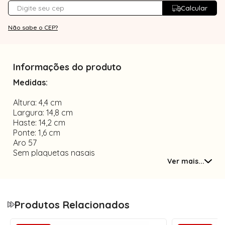
Calcular
Não sabe o CEP?
Informações do produto
Medidas:
Altura: 4,4 cm
Largura: 14,8 cm
Haste: 14,2 cm
Ponte: 1,6 cm
Aro 57
Sem plaquetas nasais
Ver mais...
Material TR90
Tamanho único
Hastes com Abertura de 90°
Hastes com Abertura de 90° + Flexibilidade Extra
Produtos Relacionados
Esse modelo possui hastes com abertura de até
90°, garantindo encaixe confortável e seguro no