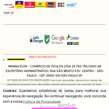
MENINA FLOR - COMÉRCIO DE ÓCULOS LTDA 29.700.790/0001-08
ESCRITÓRIO ADMINISTRATIVO: RUA SÃO BENTO 470- CENTRO - SÃO
PAULO -
CEP: 01010-001
SÃO PAULO SP
© TODOS OS DIREITOS RESERVADOS. Eventuais promoções, descontos e prazos de
pagamento expostos aqui são válidos apenas para compras via internet. As fotos,
textos e layout aqui veiculados são de propriedade da Loja. É proibida a utilização total
Cookies:
Guardamos estatísticas de visitas para melhorar sua
ou parcial sem nossa autorização.
experiência de navegação. Ao continuar navegando, você concorda
Política de Privacidade
com a nossa
.