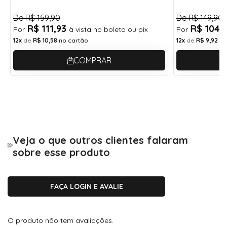
De
R$ 159,90
De
R$ 149,90
Altura
4 cm
R$ 111,93
R$ 104,
Ponte
Por
à vista no boleto ou pix
Por
1,8 cm
12x
de
R$ 10,58
no cartão
12x
de
R$ 9,92
no
COMPRAR
Haste
14 cm
Itens inclusos:
1- Caixinha porta óculos acrílico com forro;
Veja o que outros clientes falaram
1- Flanela de pano - limpa lentes;
sobre esse produto
* Cores dos itens aleatórias.
hastes flexíveis
FAÇA LOGIN E AVALIE
O produto não tem avaliações.