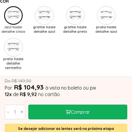
COR
azul haste
grafite haste
grafite haste
prata haste
detalhe cinza
detalhe azul
detalhe preto
detalhe azul
preto haste
detalhe
vermelho
De R$ 149,90
R$ 104,93
Por
à vista no boleto ou pix
12x
de
R$ 9,92
no cartão
-
+
Comprar
Se desejar adicionar as lentes será na próxima etapa