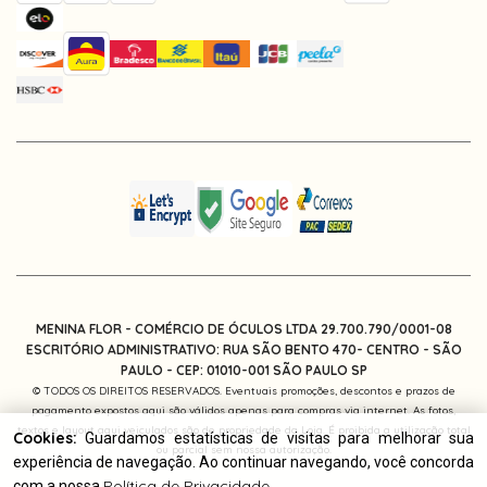
MENINA FLOR - COMÉRCIO DE ÓCULOS LTDA 29.700.790/0001-08
ESCRITÓRIO ADMINISTRATIVO: RUA SÃO BENTO 470- CENTRO - SÃO
PAULO -
CEP: 01010-001
SÃO PAULO SP
© TODOS OS DIREITOS RESERVADOS. Eventuais promoções, descontos e prazos de
pagamento expostos aqui são válidos apenas para compras via internet. As fotos,
textos e layout aqui veiculados são de propriedade da Loja. É proibida a utilização total
Cookies:
Guardamos estatísticas de visitas para melhorar sua
ou parcial sem nossa autorização.
experiência de navegação. Ao continuar navegando, você concorda
Política de Privacidade
com a nossa
.