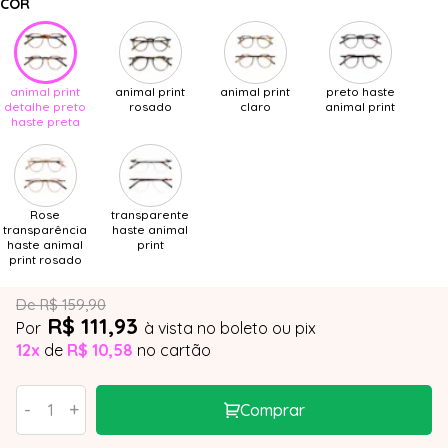
COR
animal print
animal print
animal print
preto haste
detalhe preto
rosado
claro
animal print
haste preta
Rose
transparente
transparência
haste animal
haste animal
print
print rosado
De R$ 159,90
R$ 111,93
Por
à vista no boleto ou pix
12x
de
R$ 10,58
no cartão
-
+
Comprar