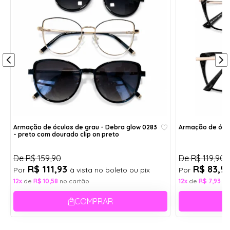
Altura:
Haste:
4,7 cm
14,5 cm
Largura:
Aro:
13,6 cm
49
Ponte:
2 cm
Largura da Armação
13,6 cm
Altura
4,7 cm
Ponte
2 cm
Armação de óculos de grau - Debra glow 0283
Armação de ócul
- preto com dourado clip on preto
De
R$ 159,90
De
R$ 119,90
R$ 111,93
R$ 83,9
Por
à vista no boleto ou pix
Por
Haste
14,5 cm
12x
de
R$ 10,58
no cartão
12x
de
R$ 7,93
no
COMPRAR
Clássica, versátil e fácil de combinar, essa armação
de óculos de grau preta é daquelas escolhas
certeiras para quem quer praticidade sem abrir mão