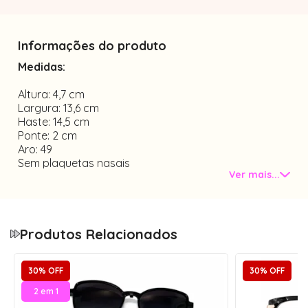
Informações do produto
Medidas:
Altura: 4,7 cm
Largura: 13,6 cm
Haste: 14,5 cm
Ponte: 2 cm
Aro: 49
Sem plaquetas nasais
Ver mais...
Material: acetato
Tamanho único
Na compra da sua armação você leva pra casa:
1 - Caixinha porta óculos em acrílico com forro;
Produtos Relacionados
1 - Flanela de pano limpa lentes;
*Cores dos itens aleatórias.
30% OFF
30% OFF
Veja mais armações pequenas de óculos disponíveis
na
Menina Flor
.
2 em 1