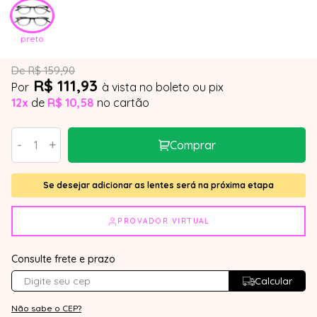
preto
De R$ 159,90
R$ 111,93
Por
à vista no boleto ou pix
12x
de
R$ 10,58
no cartão
-
+
Comprar
Se desejar adicionar as lentes será na próxima etapa
PROVADOR VIRTUAL
Consulte frete e prazo
Calcular
Não sabe o CEP?