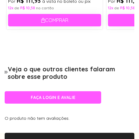
R$ 111,93
R$ 111,
Por
à vista no boleto ou pix
Por
1- Caixinha porta óculos acrílico com forro;
12x
de
R$ 10,58
no cartão
12x
de
R$ 10,58
n
1- Flanela de pano - limpa lentes;
COMPRAR
* Cores dos itens aleatórias.
Veja o que outros clientes falaram
sobre esse produto
FAÇA LOGIN E AVALIE
O produto não tem avaliações.