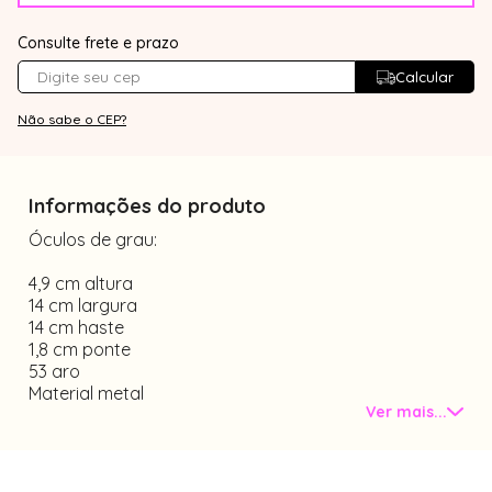
Consulte frete e prazo
Calcular
Não sabe o CEP?
Informações do produto
Óculos de grau:
4,9 cm altura
14 cm largura
14 cm haste
1,8 cm ponte
53 aro
Material metal
Ver mais...
com plaquetas nasais
tamanho único