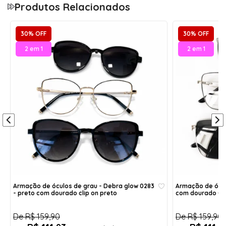
Produtos Relacionados
Tamanho:
Ponte:
único
1,8 cm
30% OFF
30% OFF
2 em 1
2 em 1
Altura:
Haste:
4,9 cm
14 cm
Largura:
Aro:
14 cm
53
Largura da Armação
14 cm
Altura
4,9 cm
Ponte
1,8 cm
Armação de óculos de grau - Debra glow 0283
Armação de ócul
Haste
- preto com dourado clip on preto
com dourado C3
14 cm
De
R$ 159,90
De
R$ 159,90
Itens inclusos: