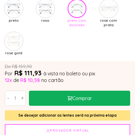
preto
roxo
preto com
rose com
dourado
prata
rose gold
De R$ 159,90
R$ 111,93
Por
à vista no boleto ou pix
12x
de
R$ 10,58
no cartão
-
+
Comprar
Se desejar adicionar as lentes será na próxima etapa
PROVADOR VIRTUAL