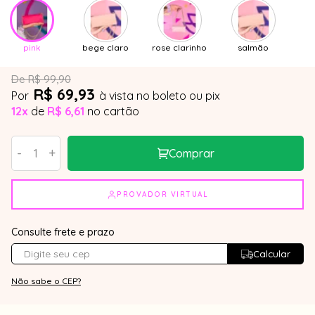
pink
bege claro
rose clarinho
salmão
De R$ 99,90
R$ 69,93
Por
à vista no boleto ou pix
12x
de
R$ 6,61
no cartão
-
+
Comprar
PROVADOR VIRTUAL
Consulte frete e prazo
Calcular
Não sabe o CEP?