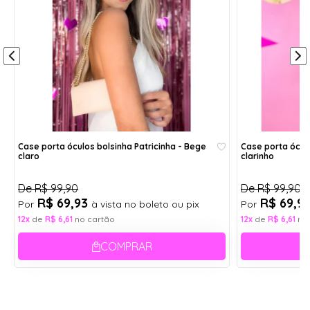
Case porta óculos bolsinha Patricinha - Bege
Case porta óculo
claro
clarinho
De
R$ 99,90
De
R$ 99,90
R$ 69,93
R$ 69,9
Por
à vista no boleto ou pix
Por
12x
de
R$ 6,61
no cartão
12x
de
R$ 6,61
no
COMPRAR