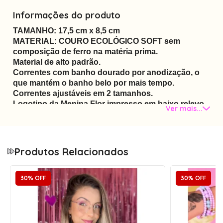
Informações do produto
TAMANHO: 17,5 cm x 8,5 cm
MATERIAL: COURO ECOLÓGICO SOFT sem
composição de ferro na matéria prima.
Material de alto padrão.
Correntes com banho dourado por anodização, o
que mantém o banho belo por mais tempo.
Correntes ajustáveis em 2 tamanhos.
Logotipo da Menina Flor impresso em baixo relevo
Ver mais...
e interno da case em hot stamping com a frase:
Bom mesmo é se olhar no espelho e amar o que vê.
Possui 2 compartimentos para cartão de crédito e 2
compartimentos para guardar os óculos ou clip on.
Produtos Relacionados
Fechadura por imã de contato e encaixe.
30% OFF
30% OFF