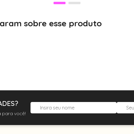
alaram sobre esse produto
ADES?
 para você!