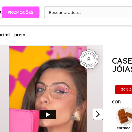
PROMOÇÕES
S
átil - preta...
CASE
JÓIA
30% O
COR
caramel