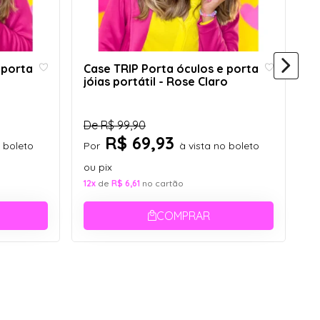
 porta
Case TRIP Porta óculos e porta
jóias portátil - Rose Claro
C
De
R$ 99,90
p
R$ 69,93
o boleto
Por
à vista no boleto
ou pix
D
12x
de
R$ 6,61
no cartão
P
COMPRAR
ou
12