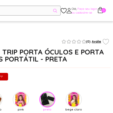
Olá,
Faça seu login
0
ou cadastre-se
(0)
Avalie
 TRIP PORTA ÓCULOS E PORTA
S PORTÁTIL - PRETA
FF
o
pink
preto
bege claro