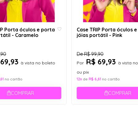
P Porta óculos e porta
Case TRIP Porta óculos e
rtátil - Caramelo
jóias portátil - Pink
,90
De
R$ 99,90
69,93
R$ 69,93
à vista no boleto
Por
à vista n
ou pix
,61
no cartão
12x
de
R$ 6,61
no cartão
COMPRAR
COMPRAR