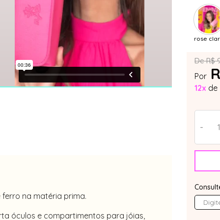
rose cla
De R$ 
R
Por
12x
de
-
Consult
ferro na matéria prima.
ta óculos e compartimentos para jóias,