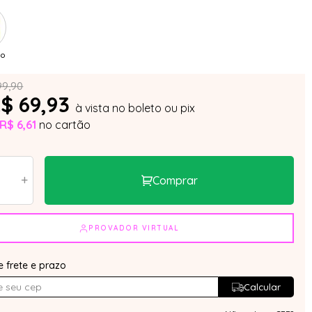
ro
99,90
$ 69,93
à vista no boleto ou pix
R$ 6,61
no cartão
+
Comprar
PROVADOR VIRTUAL
e frete e prazo
Calcular