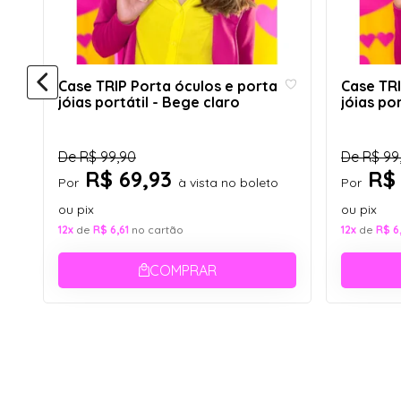
Case TRIP Porta óculos e porta
Case TRI
jóias portátil - Bege claro
jóias po
De
R$ 99,90
De
R$ 99
R$ 69,93
R$ 
Por
à vista no boleto
Por
ou pix
ou pix
12x
de
R$ 6,61
no cartão
12x
de
R$ 6
COMPRAR