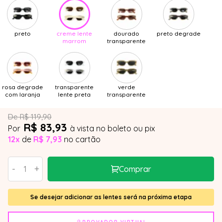
preto
creme lente
dourado
preto degrade
marrom
transparente
rosa degrade
transparente
verde
com laranja
lente preta
transparente
De R$ 119,90
R$ 83,93
Por
à vista no boleto ou pix
12x
de
R$ 7,93
no cartão
-
+
Comprar
Se desejar adicionar as lentes será na próxima etapa