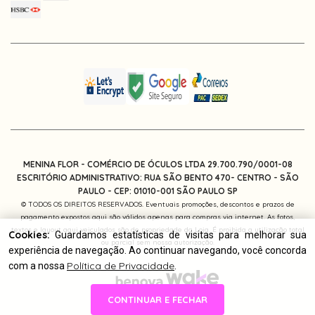
MENINA FLOR - COMÉRCIO DE ÓCULOS LTDA 29.700.790/0001-08
ESCRITÓRIO ADMINISTRATIVO: RUA SÃO BENTO 470- CENTRO - SÃO
PAULO -
CEP: 01010-001
SÃO PAULO SP
© TODOS OS DIREITOS RESERVADOS. Eventuais promoções, descontos e prazos de
pagamento expostos aqui são válidos apenas para compras via internet. As fotos,
textos e layout aqui veiculados são de propriedade da Loja. É proibida a utilização total
Cookies:
Guardamos estatísticas de visitas para melhorar sua
ou parcial sem nossa autorização.
experiência de navegação. Ao continuar navegando, você concorda
Política de Privacidade
com a nossa
.
CONTINUAR E FECHAR