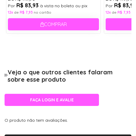
R$ 83,93
R$ 83,9
Por
à vista no boleto ou pix
Por
12x
de
R$ 7,93
no cartão
12x
de
R$ 7,93
no
COMPRAR
Veja o que outros clientes falaram
sobre esse produto
FAÇA LOGIN E AVALIE
O produto não tem avaliações.