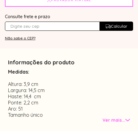
PROVADOR VIRTUAL
Consulte frete e prazo
Calcular
Não sabe o CEP?
Informações do produto
Medidas:
Altura: 3,9 cm
Largura: 14,5 cm
Haste: 14,4 cm
Ponte: 2,2 cm
Aro: 51
Tamanho único
Ver mais...
Material acrílico
sem plaquetas nasais
óculos de sol