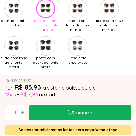
dourado lente
marrom com
nude com
nude com rose
preta
dourado lente
dourado lente
gold lente
marrom
marrom
marrom
nude com rose
preto com
Rose gold
gold lente
dourado lente
lente preta
preta
preta
De R$ 119,90
R$ 83,93
Por
à vista no boleto ou pix
12x
de
R$ 7,93
no cartão
-
+
Comprar
Se desejar adicionar as lentes será na próxima etapa