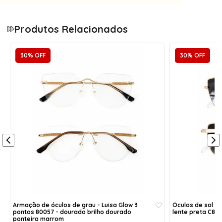
Tamanho único
Óculos de sol
Lente polarizada
Produtos Relacionados
30% OFF
30% OFF
Acompanha:
1- Caixinha porta óculos acrílico com forro;
1- Flanela de pano - limpa lentes;
* Cores dos itens aleatórias.
Armação de óculos de grau - Luisa Glow 3
Óculos de sol - 
pontos 80057 - dourado brilho dourado
lente preta C8
ponteira marrom