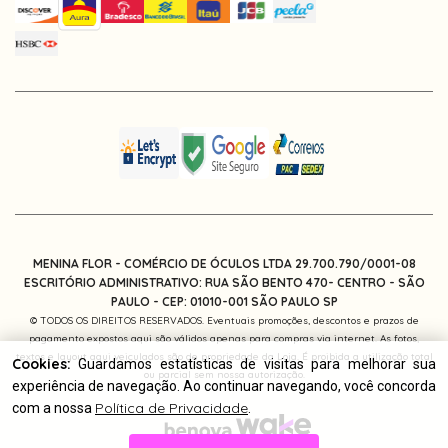
MENINA FLOR - COMÉRCIO DE ÓCULOS LTDA 29.700.790/0001-08
ESCRITÓRIO ADMINISTRATIVO: RUA SÃO BENTO 470- CENTRO - SÃO
PAULO -
CEP: 01010-001
SÃO PAULO SP
© TODOS OS DIREITOS RESERVADOS. Eventuais promoções, descontos e prazos de
pagamento expostos aqui são válidos apenas para compras via internet. As fotos,
textos e layout aqui veiculados são de propriedade da Loja. É proibida a utilização total
Cookies:
Guardamos estatísticas de visitas para melhorar sua
ou parcial sem nossa autorização.
experiência de navegação. Ao continuar navegando, você concorda
Política de Privacidade
com a nossa
.