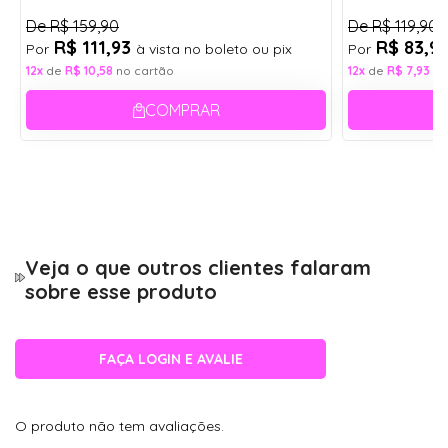
De
R$ 159,90
De
R$ 119,90
R$ 111,93
R$ 83,9
Por
à vista no boleto ou pix
Por
12x
de
R$ 10,58
no cartão
12x
de
R$ 7,93
no
COMPRAR
Veja o que outros clientes falaram
sobre esse produto
FAÇA LOGIN E AVALIE
O produto não tem avaliações.