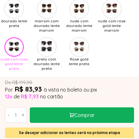
dourado lente
marrom com
nude com
nude com rose
preta
dourado lente
dourado lente
gold lente
marrom
marrom
marrom
nude com rose
preto com
Rose gold
gold lente
dourado lente
lente preta
preta
preta
De R$ 119,90
R$ 83,93
Por
à vista no boleto ou pix
12x
de
R$ 7,93
no cartão
-
+
Comprar
Se desejar adicionar as lentes será na próxima etapa