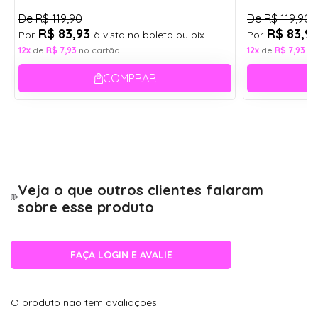
De
R$ 119,90
De
R$ 119,90
R$ 83,93
R$ 83,9
Por
à vista no boleto ou pix
Por
12x
de
R$ 7,93
no cartão
12x
de
R$ 7,93
no
COMPRAR
Veja o que outros clientes falaram
sobre esse produto
FAÇA LOGIN E AVALIE
O produto não tem avaliações.