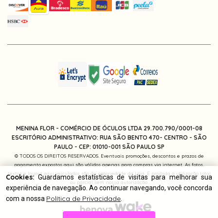
MENINA FLOR - COMÉRCIO DE ÓCULOS LTDA 29.700.790/0001-08
ESCRITÓRIO ADMINISTRATIVO: RUA SÃO BENTO 470- CENTRO - SÃO
PAULO -
CEP: 01010-001
SÃO PAULO SP
© TODOS OS DIREITOS RESERVADOS. Eventuais promoções, descontos e prazos de
pagamento expostos aqui são válidos apenas para compras via internet. As fotos,
textos e layout aqui veiculados são de propriedade da Loja. É proibida a utilização total
Cookies:
Guardamos estatísticas de visitas para melhorar sua
ou parcial sem nossa autorização.
experiência de navegação. Ao continuar navegando, você concorda
Política de Privacidade
com a nossa
.