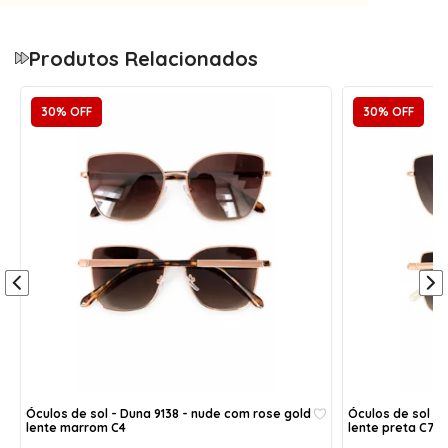
Tamanho único
Óculos de sol
Lente polarizada
Produtos Relacionados
30% OFF
30% OFF
Acompanha:
1- Caixinha porta óculos acrílico com forro;
1- Flanela de pano - limpa lentes;
* Cores dos itens aleatórias.
Óculos de sol - Duna 9138 - nude com rose gold
Óculos de sol - 
lente marrom C4
lente preta C7